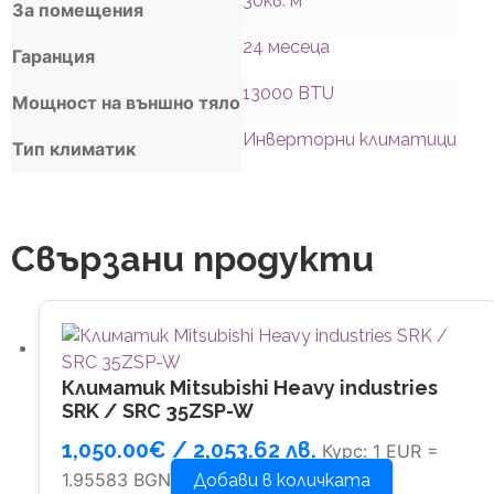
30кв. м
За помещения
24 месеца
Гаранция
13000 BTU
Мощност на външно тяло
Инверторни климатици
Тип климатик
Свързани продукти
Климатик Mitsubishi Heavy industries
SRK / SRC 35ZSP-W
1,050.00
€
/ 2,053.62 лв.
Курс: 1 EUR =
1.95583 BGN
Добави в количката