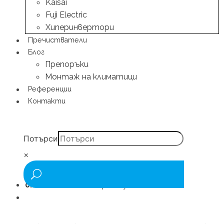
Kaisai
Fuji Electric
Хиперинвертори
Пречистватели
Блог
Препоръки
Монтаж на климатици
Референции
Контакти
Потърси
×
0.00
€
/ 0.00 лв.
0 артикули