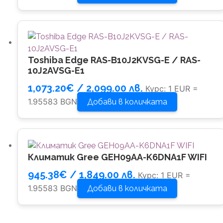
Toshiba Edge RAS-B10J2KVSG-E / RAS-
10J2AVSG-E1
1,073.20
€
/ 2,099.00 лв.
Курс: 1 EUR =
1.95583 BGN
Добави в количката
Климатик Gree GEH09AA-K6DNA1F WIFI
945.38
€
/ 1,849.00 лв.
Курс: 1 EUR =
1.95583 BGN
Добави в количката