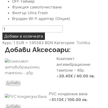
OFF таймер
Функция самопочистване
Филтър Ultra Fresh
Вграден Wi-fi адаптер (Опция)
количество
за
Добави в количката
Toshiba
Курс: 1 EUR = 1.95583 BGN
Категория:
Toshiba
Yukai
Добави Аксесоари:
RAS-
B13E2KVG-
Комплект
E
антивибрационни
/
тампони - 4бр.
RAS-
+
20.45
€
/ 40.00 лв.
13E2AVG-
Добави
E
PVC кондензна вана
+
51.13
€
/ 100.00 лв.
Добави