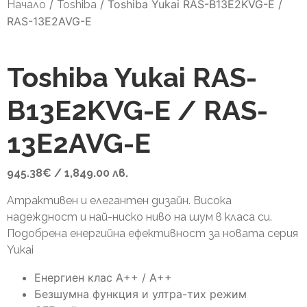
/
/
Toshiba Yukai RAS-B13E2KVG-E /
Начало
Toshiba
RAS-13E2AVG-E
Toshiba Yukai RAS-
B13E2KVG-E / RAS-
13E2AVG-E
945.38
€
/ 1,849.00 лв.
Атрактивен и елегантен дизайн. Висока
надеждност и най-ниско ниво на шум в класа си.
Подобрена енергийна ефективност за новата серия
Yukai
Енергиен клас А++ / А++
Безшумна функция и ултра-тих режим