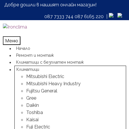
Добре дошли в нашият онлайн магазин!
087 7333 744
087 6165 220
|
Skip
Skip
to
to
navigation
content
Меню
Начало
Ремонт и монтаж
Климатици с безплатен монтаж
Климатици
Mitsubishi Electric
Mitsubishi Heavy Industry
Fujitsu General
Gree
Daikin
Toshiba
Kaisai
Fuji Electric