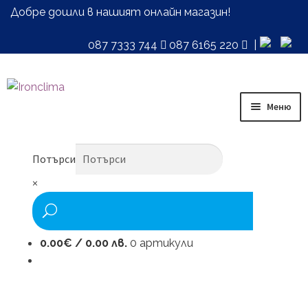
Добре дошли в нашият онлайн магазин!
087 7333 744
087 6165 220
|
Skip
Skip
to
to
Меню
navigation
content
Начало
Потърси
Ремонт и монтаж
×
Климатици с безплатен монтаж
Климатици
0.00
€
/ 0.00 лв.
0 артикули
Пречистватели
Блог