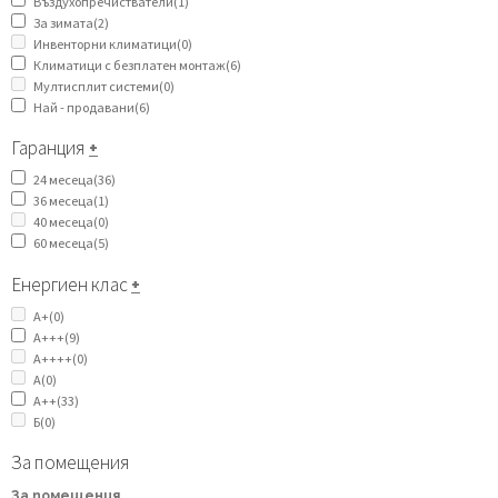
Въздухопречистватели
(1)
За зимата
(2)
Инвенторни климатици
(0)
Климатици с безплатен монтаж
(6)
Мултисплит системи
(0)
Най - продавани
(6)
Гаранция
+
24 месеца
(36)
36 месеца
(1)
40 месеца
(0)
60 месеца
(5)
Енергиен клас
+
A+
(0)
A+++
(9)
A++++
(0)
А
(0)
А++
(33)
Б
(0)
За помещения
За помещения