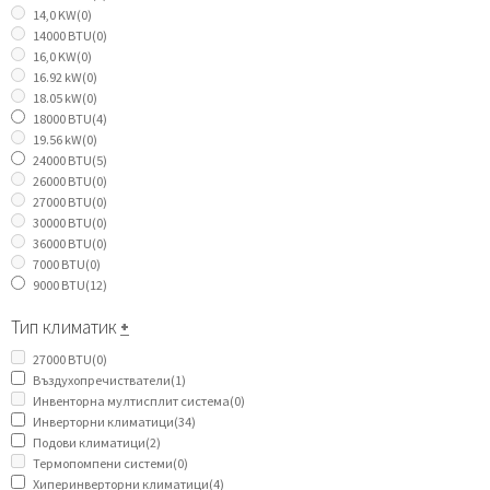
14,0 KW
(0)
14000 BTU
(0)
16,0 KW
(0)
16.92 kW
(0)
18.05 kW
(0)
18000 BTU
(4)
19.56 kW
(0)
24000 BTU
(5)
26000 BTU
(0)
27000 BTU
(0)
30000 BTU
(0)
36000 BTU
(0)
7000 BTU
(0)
9000 BTU
(12)
Тип климатик
+
27000 BTU
(0)
Въздухопречистватели
(1)
Инвенторна мултисплит система
(0)
Инверторни климатици
(34)
Подови климатици
(2)
Термопомпени системи
(0)
Хиперинверторни климатици
(4)