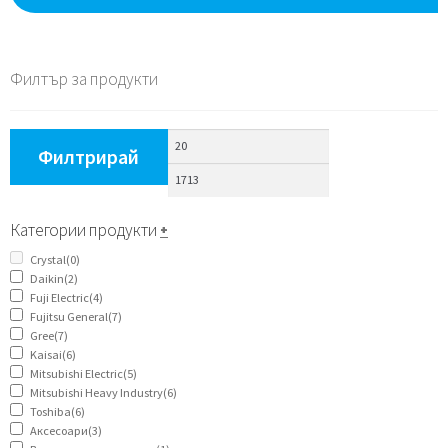
Филтър за продукти
Филтрирай
Категории продукти
+
Crystal
(0)
Daikin
(2)
Fuji Electric
(4)
Fujitsu General
(7)
Gree
(7)
Kaisai
(6)
Mitsubishi Electric
(5)
Mitsubishi Heavy Industry
(6)
Toshiba
(6)
Аксесоари
(3)