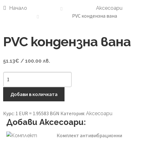
Начало
Аксесоари
Референции
PVC кондензна вана
Контакти
PVC кондензна вана
51.13
€
/ 100.00 лв.
количество
за
PVC
Добави в количката
кондензна
вана
Курс: 1 EUR = 1.95583 BGN
Категория:
Аксесоари
Добави Аксесоари:
Комплект антивибрационни