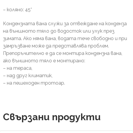
– коляно: 45°
Кондензната вана служи за отвеждане на конденза
на външното тяло до водосток или улук през
зимата. Ако няма вана, водата тече свободно и при
замръзване може да представлява проблем.
Препоръчително е да се монтира кондензна вана,
ако външното тяло е монтирано:
– на тераса,
– над друг климатик,
– на пешеходен тротоар.
Свързани продукти