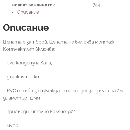
новият ви климатик
744
Описание
Описание
Цената е за 1 брой. Цената не включва монтаж.
Комплектът включва:
– pvc кондензна вана,
– държачи – 1кт.,
– PVC тръба за извеждане на конденза: дължина 2м,
диаметър 32мм
– присъединително коляно: 90°
– муфа