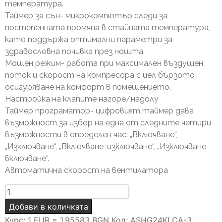
температура.
Таймер за сън- микрокомпютър следи за
постепенната промяна в стайната температура,
като поддържа оптимални параметри за
здравословна почивка през нощта.
Мощен режим- работа при максимален въздушен
поток и скорост на компресора с цел бързото
осигуряване на комфорт в помещението.
Настройка на клапите нагоре/надолу
Таймер програматор- цифровият таймер дава
възможност за избор на една от следните четири
възможности в определен час: „Включване“,
„Изключване“, „Включване-изключване“, „Изключване-
включване“.
Автоматична скорост на вентилатора
количество
за
Добави в количката
General
Курс: 1 EUR = 1.95583 BGN
Код:
ASHG24KLCA-3