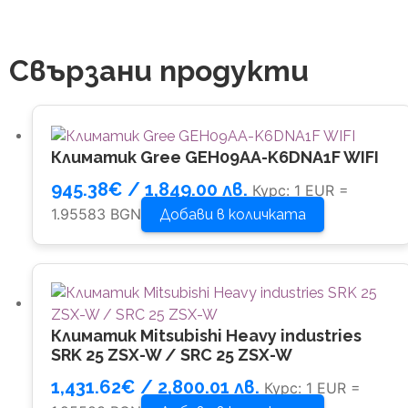
Свързани продукти
Климатик Gree GEH09AA-K6DNA1F WIFI
945.38
€
/ 1,849.00 лв.
Курс: 1 EUR =
1.95583 BGN
Добави в количката
Климатик Mitsubishi Heavy industries
SRK 25 ZSX-W / SRC 25 ZSX-W
1,431.62
€
/ 2,800.01 лв.
Курс: 1 EUR =