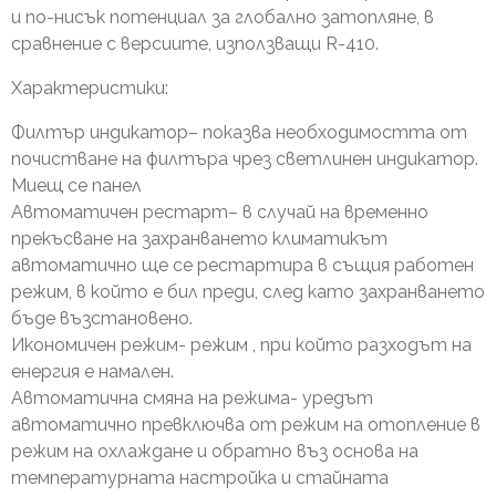
и по-нисък потенциал за глобално затопляне, в
сравнение с версиите, използващи R-410.
Характеристики:
Филтър индикатор– показва необходимостта от
почистване на филтъра чрез светлинен индикатор.
Миещ се панел
Автоматичен рестарт– в случай на временно
прекъсване на захранването климатикът
автоматично ще се рестартира в същия работен
режим, в който е бил преди, след като захранването
бъде възстановено.
Икономичен режим- режим , при който разходът на
енергия е намален.
Автоматична смяна на режима- уредът
автоматично превключва от режим на отопление в
режим на охлаждане и обратно въз основа на
температурната настройка и стайната