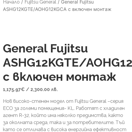
/
/
General Fujitsu
Начало
Fujitsu General
ASHG12KGTE/AOHG12KGCA с включен монтаж
General Fujitsu
ASHG12KGTE/AOHG1
с включен монтаж
1,175.97
€
/ 2,300.00 лв.
Нов високо-стенен модел от Fujitsu General –серия
ECO за големи помещения- KL. Работят с хладилен
агент R-32, който има няколко предимства, както
за околната среда, така и за потребителите. Тъй
като се отличава с висока енергийна ефективност