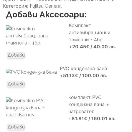
Fujitsu
Категория:
Fujitsu General
ASHG12KGTE/AOHG12KGCA
Добави Аксесоари:
с
включен
Комплект
монтаж
антивибрационни
тампони - 4бр.
+
20.45
€
/ 40.00 лв.
Добави
PVC кондензна вана
+
51.13
€
/ 100.00 лв.
Добави
Комплект PVC
кондензна вана +
нагревател
+
81.81
€
/ 160.01 лв.
Добави