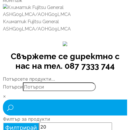
монтаж
Климатик Fujitsu General
ASHG09LMCA/AOHG09LMCA
Свържете се директно с
нас на тел. 087 7333 744
Потърсете продукти…
Потърси
×
Филтър за продукти
Филтрирай