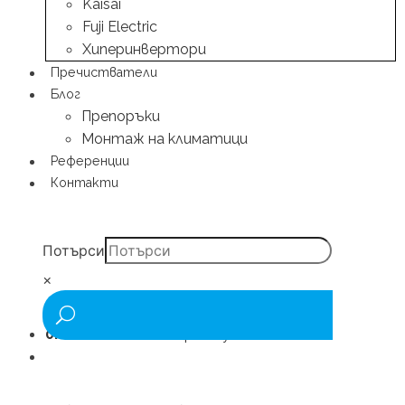
Kaisai
Fuji Electric
Хиперинвертори
Пречистватели
Блог
Препоръки
Монтаж на климатици
Референции
Контакти
Потърси
×
0.00
€
/ 0.00 лв.
0 артикули