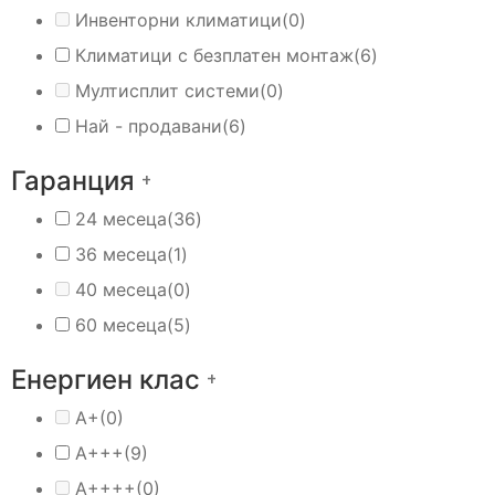
Инвенторни климатици
(0)
Климатици с безплатен монтаж
(6)
Мултисплит системи
(0)
Най - продавани
(6)
Гаранция
+
24 месеца
(36)
36 месеца
(1)
40 месеца
(0)
60 месеца
(5)
Енергиен клас
+
A+
(0)
A+++
(9)
A++++
(0)