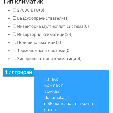
Тип климатик
+
27000 BTU
(0)
Въздухопречистватели
(1)
Инвенторна мултисплит система
(0)
Инверторни климатици
(34)
Подови климатици
(2)
Термопомпени системи
(0)
Хиперинверторни климатици
(4)
Филтрирай
Начало
Контакт
Условия
Политика за
поверителност и лични
данни