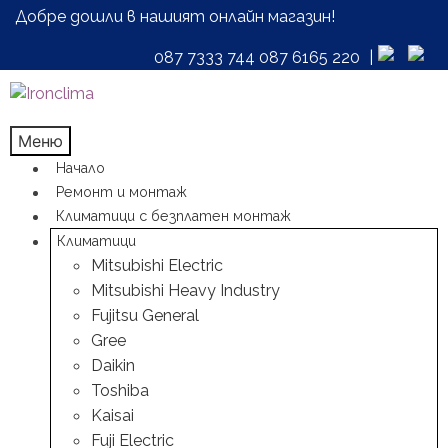
Добре дошли в нашият онлайн магазин!
087 7333 744
087 6165 220
|
Skip
Skip
to
to
navigation
content
Меню
Начало
Ремонт и монтаж
Климатици с безплатен монтаж
Климатици
Mitsubishi Electric
Mitsubishi Heavy Industry
Fujitsu General
Gree
Daikin
Toshiba
Kaisai
Fuji Electric