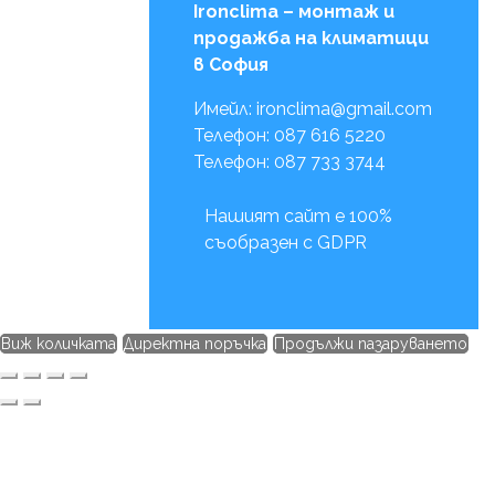
Ironclima – монтаж и
продажба на климатици
в София
Имейл: ironclima@gmail.com
Телефон: 087 616 5220
Телефон: 087 733 3744
Нашият сайт е 100%
съобразен с GDPR
Виж количката
Директна поръчка
Продължи пазаруването