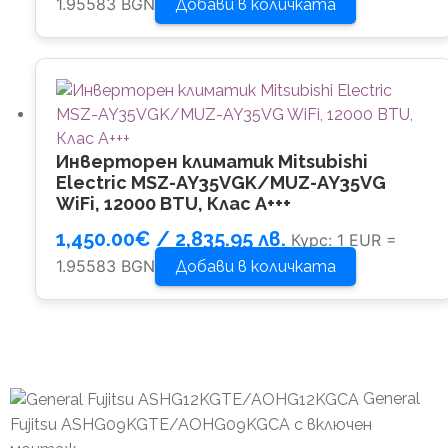
1.95583 BGN
Добави в количката
Инверторен климатик Mitsubishi
Electric MSZ-AY35VGK/MUZ-AY35VG
WiFi, 12000 BTU, Клас A+++
1,450.00
€
/ 2,835.95 лв.
Курс: 1 EUR =
1.95583 BGN
Добави в количката
General
Fujitsu ASHG09KGTE/AOHG09KGCA с включен