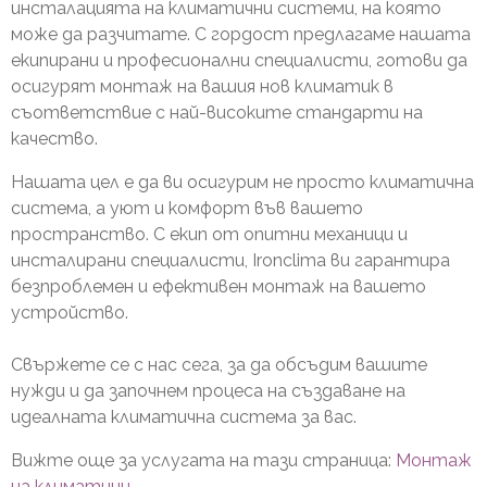
инсталацията на климатични системи, на която
може да разчитате. С гордост предлагаме нашата
екипирани и професионални специалисти, готови да
осигурят монтаж на вашия нов климатик в
съответствие с най-високите стандарти на
качество.
Нашата цел е да ви осигурим не просто климатична
система, а уют и комфорт във вашето
пространство. С екип от опитни механици и
инсталирани специалисти, Ironclima ви гарантира
безпроблемен и ефективен монтаж на вашето
устройство.
Свържете се с нас сега, за да обсъдим вашите
нужди и да започнем процеса на създаване на
идеалната климатична система за вас.
Вижте още за услугата на тази страница:
Монтаж
на климатици