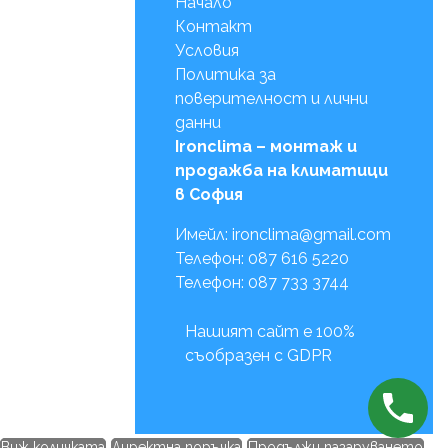
Начало
Контакт
Условия
Политика за
поверителност и лични
данни
Ironclima – монтаж и
продажба на климатици
в София
Имейл: ironclima@gmail.com
Телефон: 087 616 5220
Телефон: 087 733 3744
Нашият сайт е 100%
съобразен с GDPR
Виж количката
Директна поръчка
Продължи пазаруването