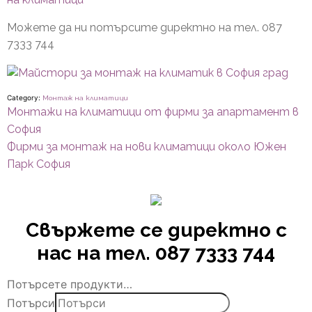
Можете да ни потърсите директно на тел.
087
7333 744
Category:
Монтаж на климатици
Навигация
Previous
Монтажи на климатици от фирми за апартамент в
post:
София
Next
Фирми за монтаж на нови климатици около Южен
post:
Парк София
Свържете се директно с
нас на тел. 087 7333 744
Потърсете продукти…
Потърси