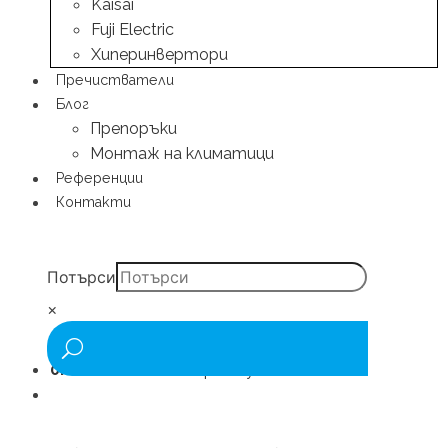
Kaisai
Fuji Electric
Хиперинвертори
Пречистватели
Блог
Препоръки
Монтаж на климатици
Референции
Контакти
Потърси
×
0.00
€
/ 0.00 лв.
0 артикули