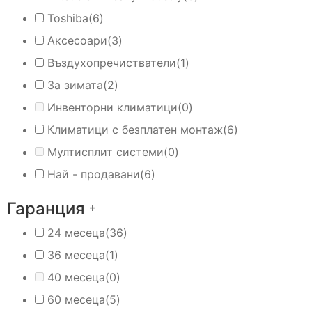
Toshiba
(6)
Аксесоари
(3)
Въздухопречистватели
(1)
За зимата
(2)
Инвенторни климатици
(0)
Климатици с безплатен монтаж
(6)
Мултисплит системи
(0)
Най - продавани
(6)
Гаранция
+
24 месеца
(36)
36 месеца
(1)
40 месеца
(0)
60 месеца
(5)