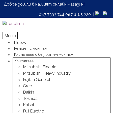
Добре дошли в нашият онлайн магазин!
087 7333 744
087 6165 220
|
Skip
Skip
to
to
navigation
content
Меню
Начало
Ремонт и монтаж
Климатици с безплатен монтаж
Климатици
Mitsubishi Electric
Mitsubishi Heavy Industry
Fujitsu General
Gree
Daikin
Toshiba
Kaisai
Fuji Electric