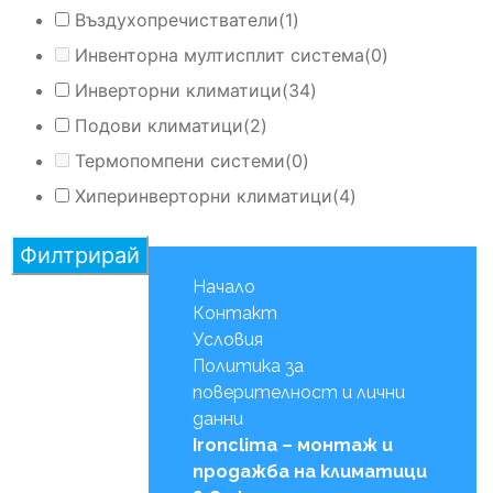
Въздухопречистватели
(1)
Инвенторна мултисплит система
(0)
Инверторни климатици
(34)
Подови климатици
(2)
Термопомпени системи
(0)
Хиперинверторни климатици
(4)
Филтрирай
Начало
Контакт
Условия
Политика за
поверителност и лични
данни
Ironclima – монтаж и
продажба на климатици