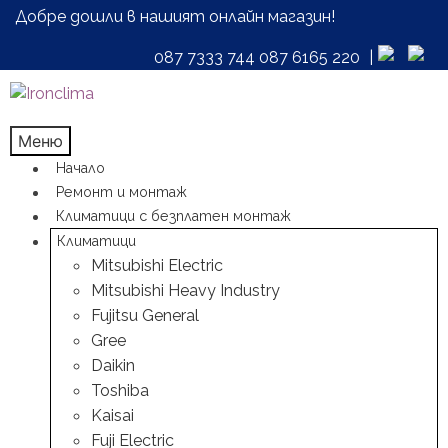
Добре дошли в нашият онлайн магазин!
087 7333 744
087 6165 220
|
Skip
Skip
to
to
navigation
content
Меню
Начало
Ремонт и монтаж
Климатици с безплатен монтаж
Климатици
Mitsubishi Electric
Mitsubishi Heavy Industry
Fujitsu General
Gree
Daikin
Toshiba
Kaisai
Fuji Electric