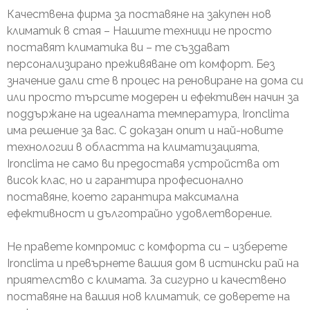
Качествена фирма за поставяне на закупен нов
климатик в стая – Нашите техници не просто
поставят климатика ви – те създават
персонализирано преживяване от комфорт. Без
значение дали сте в процес на реновиране на дома си
или просто търсите модерен и ефективен начин за
поддържане на идеалната температура, Ironclima
има решение за вас. С доказан опит и най-новите
технологии в областта на климатизацията,
Ironclima не само ви предоставя устройства от
висок клас, но и гарантира професионално
поставяне, което гарантира максимална
ефективност и дълготрайно удовлетворение.
Не правете компромис с комфорта си – изберете
Ironclima и превърнете вашия дом в истински рай на
приятелство с климата. За сигурно и качествено
поставяне на вашия нов климатик, се доверете на