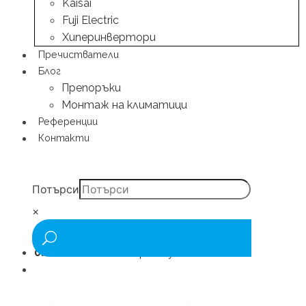
Kaisai
Fuji Electric
Хиперинвертори
Пречистватели
Блог
Препоръки
Монтаж на климатици
Референции
Контакти
Потърси
×
0.00
€
/ 0.00 лв.
0 артикули