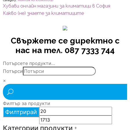
Монтаж на климатици
Навигация
Previous
Хубави онлайн магазини за климатици в София
post:
Next
Какво (не) знаете за климатиците
post:
Свържете се директно с
нас на тел. 087 7333 744
Потърсете продукти…
Потърси
×
Филтър за продукти
Филтрирай
Категории продукти
+