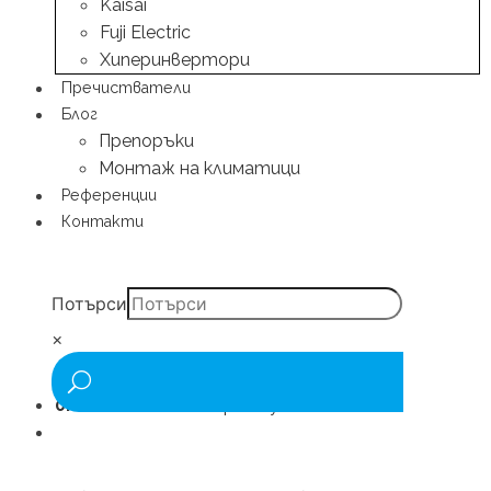
Kaisai
Fuji Electric
Хиперинвертори
Пречистватели
Блог
Препоръки
Монтаж на климатици
Референции
Контакти
Потърси
×
0.00
€
/ 0.00 лв.
0 артикули