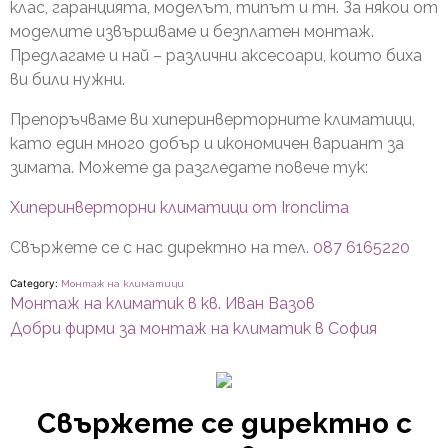
клас, гаранцията, моделът, типът и тн. За някои от
моделите извършваме и безплатен монтаж.
Предлагаме и най – различни аксесоари, които биха
ви били нужни.
Препоръчваме ви хиперинверторните климатици,
като един много добър и икономичен вариант за
зимата. Можете да разгледате повече тук:
Хиперинверторни климатици от Ironclima
Свържете се с нас директно на тел.
087 6165220
Category:
Монтаж на климатици
Навигация
Previous
Монтаж на климатик в кв. Иван Вазов
post:
Next
Добри фирми за монтаж на климатик в София
post:
Свържете се директно с