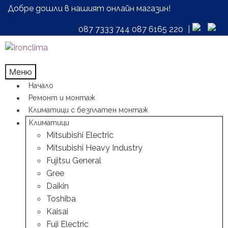
Добре дошли в нашият онлайн магазин!
087 7333 744
087 6165 220
|
Skip
Skip
to
to
navigation
content
Меню
Начало
Ремонт и монтаж
Климатици с безплатен монтаж
Климатици
Mitsubishi Electric
Mitsubishi Heavy Industry
Fujitsu General
Gree
Daikin
Toshiba
Kaisai
Fuji Electric