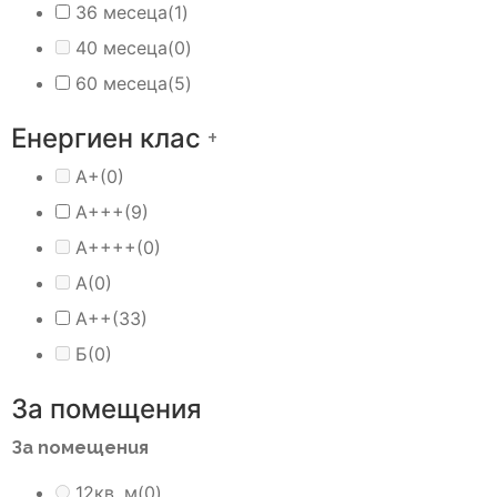
36 месеца
(1)
40 месеца
(0)
60 месеца
(5)
Енергиен клас
+
A+
(0)
A+++
(9)
A++++
(0)
А
(0)
А++
(33)
Б
(0)
За помещения
За помещения
12кв. м
(0)