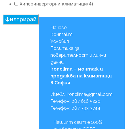
Хиперинверторни климатици
(4)
Филтрирай
Начало
Контакт
Условия
Политика за
поверителност и лични
данни
Ironclima – монтаж и
продажба на климатици
в София
Имейл: ironclima@gmail.com
Телефон: 087 616 5220
Телефон: 087 733 3744
Нашият сайт е 100%